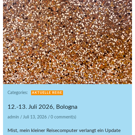
Categories:
AKTUELLE REISE
12.-13. Juli 2026, Bologna
admin
/
Juli 13, 2026
/
0
comment(s)
Mist, mein kleiner Reisecomputer verlangt ein Update