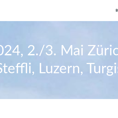
B
024, 2./3. Mai Züric
Steffli, Luzern, Turgi