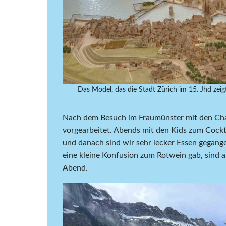
Das Model, das die Stadt Zürich im 15. Jhd zeig
Nach dem Besuch im Fraumünster mit den Cha
vorgearbeitet. Abends mit den Kids zum Cocktai
und danach sind wir sehr lecker Essen gegang
eine kleine Konfusion zum Rotwein gab, sind al
Abend.