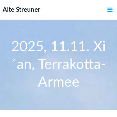
Zum
Alte Streuner
Inhalt
springen
2025, 11.11. Xi
´an, Terrakotta-
Armee