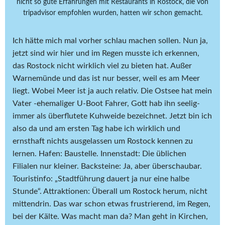
nicht so gute Erfahrungen mit Restaurants in Rostock, die von
tripadvisor empfohlen wurden, hatten wir schon gemacht.
Ich hätte mich mal vorher schlau machen sollen. Nun ja,
jetzt sind wir hier und im Regen musste ich erkennen,
das Rostock nicht wirklich viel zu bieten hat. Außer
Warnemünde und das ist nur besser, weil es am Meer
liegt. Wobei Meer ist ja auch relativ. Die Ostsee hat mein
Vater -ehemaliger U-Boot Fahrer, Gott hab ihn seelig-
immer als überflutete Kuhweide bezeichnet. Jetzt bin ich
also da und am ersten Tag habe ich wirklich und
ernsthaft nichts ausgelassen um Rostock kennen zu
lernen. Hafen: Baustelle. Innenstadt: Die üblichen
Filialen nur kleiner. Backsteine: Ja, aber überschaubar.
Touristinfo: „Stadtführung dauert ja nur eine halbe
Stunde“. Attraktionen: Überall um Rostock herum, nicht
mittendrin. Das war schon etwas frustrierend, im Regen,
bei der Kälte. Was macht man da? Man geht in Kirchen,