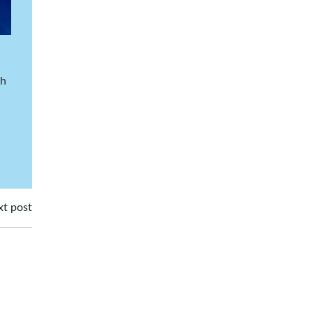
ch
t post